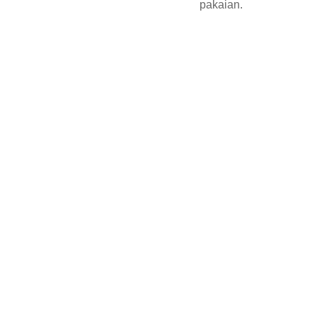
pakaian.
CLA
RISH
OME
info@clar
ishome.c