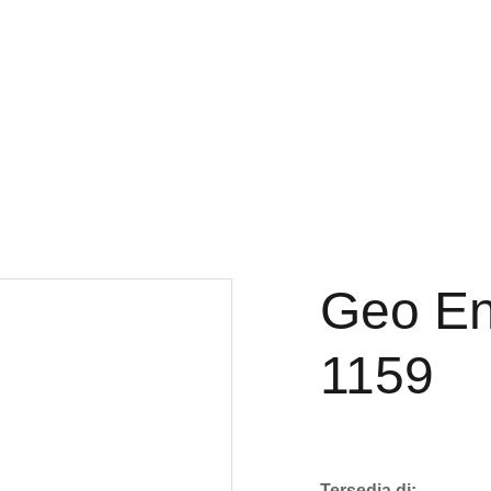
Geo En
1159
Tersedia di: