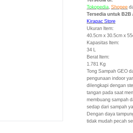
Tokopedia
,
Shopee
d
Tersedia untuk B2B /
Kirapac Store
Ukuran Item:
40.5cm x 30.5cm x 5
Kapasitas Item:
34 L
Berat Item:
1.781 Kg
Tong Sampah GEO dari
pengunaan indoor ya
dilengkapi dengan st
tangan pada saat me
membuang sampah dan
sedap dari sampah y
Dengan daya tampung 3
tidak mudah pecah se