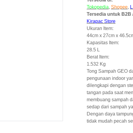
Tokopedia
,
Shopee
,
L
Tersedia untuk B2B /
Kirapac Store
Ukuran Item:
44cm x 27cm x 46.5c
Kapasitas Item:
28.5 L
Berat Item:
1.532 Kg
Tong Sampah GEO dari
pengunaan indoor ya
dilengkapi dengan st
tangan pada saat me
membuang sampah dan
sedap dari sampah y
Dengan daya tampung 2
tidak mudah pecah se