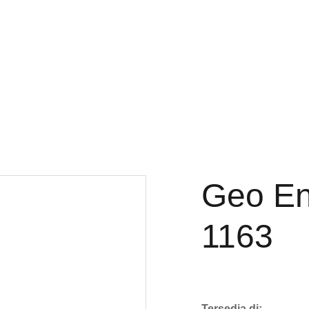
Geo En
1163
Tersedia di: