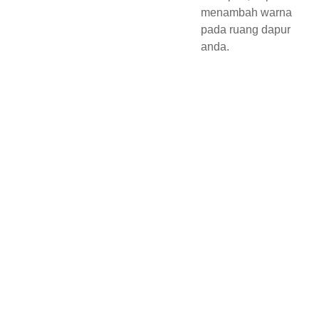
menambah warna
pada ruang dapur
anda.
CLA
RISH
OME