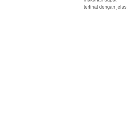
terlihat dengan jelas.
CLA
RISH
OME
info@clar