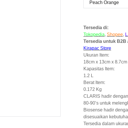
Tersedia di:
Tokopedia
,
Shopee
,
L
Tersedia untuk B2B /
Kirapac Store
Ukuran Item:
18cm x 13cm x 8.7cm
Kapasitas Item:
1.2 L
Berat Item:
0.172 Kg
CLARIS hadir dengan
80-90’s untuk meleng
Biosense hadir denga
disesuaikan kebutuh
Tersedia dalam ukuran