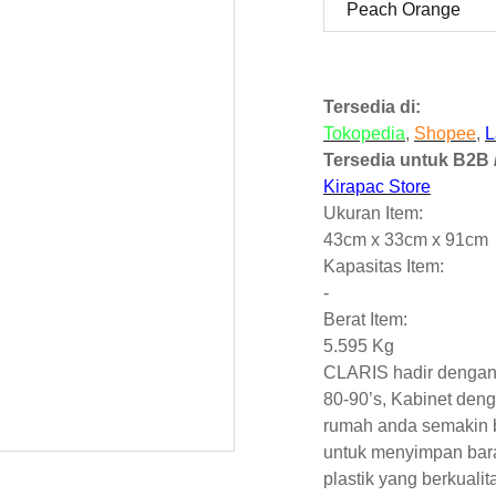
Tersedia di:
Tokopedia
,
Shopee
,
L
Tersedia untuk B2B /
Kirapac Store
Ukuran Item:
43cm x 33cm x 91cm
Kapasitas Item:
-
Berat Item:
5.595 Kg
CLARIS hadir dengan
80-90’s, Kabinet den
rumah anda semakin b
untuk menyimpan bara
plastik yang berkuali