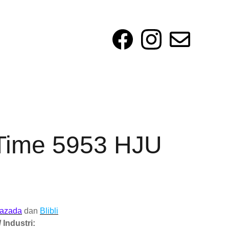
Time 5953 HJU
azada
dan
Blibli
 Industri: