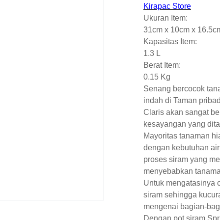
Kirapac Store
Ukuran Item:
31cm x 10cm x 16.5c
Kapasitas Item:
1.3 L
Berat Item:
0.15 Kg
Senang bercocok tan
indah di Taman pribad
Claris akan sangat b
kesayangan yang dita
Mayoritas tanaman hi
dengan kebutuhan air
proses siram yang me
menyebabkan tanaman 
Untuk mengatasinya 
siram sehingga kucura
mengenai bagian-bagi
Dengan pot siram Spr