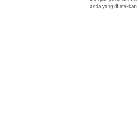
anda yang diletakkan
Copyright 
© 
2026
PT. KIRANA PACIFIK LUAS. 
All Rights Reserved.